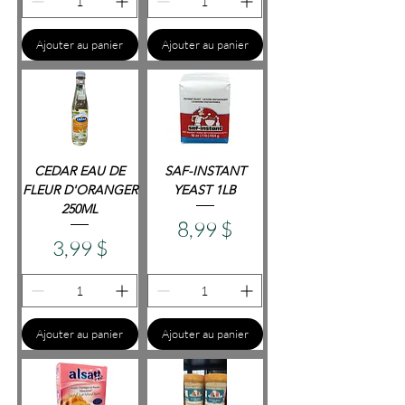
Ajouter au panier
Ajouter au panier
CEDAR EAU DE
SAF-INSTANT
FLEUR D'ORANGER
YEAST 1LB
250ML
Prix
8,99 $
Prix
3,99 $
Ajouter au panier
Ajouter au panier