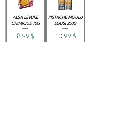
ALSA LEVURE
PISTACHE MOULU
CHIMIQUE 70G
EGUSI 250G
Prix
Prix
8,99 $
10,99 $
Ajouter au panier
Ajouter au panier
HAFFINIQUE
HAFFINIQUE
PEANUTS 510G
PEANUTS 250G
Prix
Prix
8,99 $
6,99 $