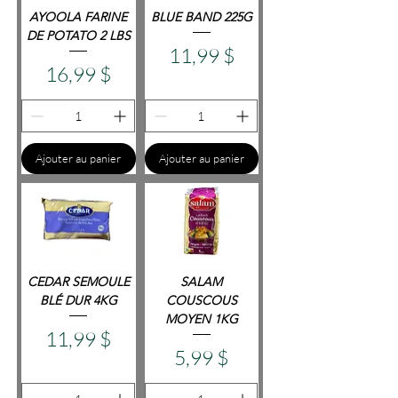
AYOOLA FARINE
BLUE BAND 225G
DE POTATO 2 LBS
Prix
11,99 $
Prix
16,99 $
Ajouter au panier
Ajouter au panier
CEDAR SEMOULE
SALAM
BLÉ DUR 4KG
COUSCOUS
MOYEN 1KG
Prix
11,99 $
Prix
5,99 $