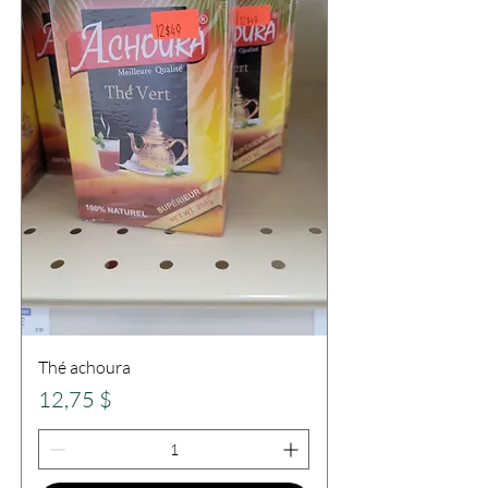
Thé achoura
Prix
12,75 $