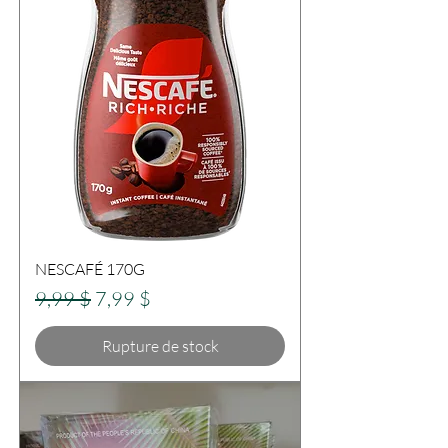
NESCAFÉ 170G
Prix original
Prix promotionnel
9,99 $
7,99 $
Rupture de stock