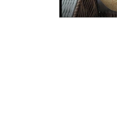
Epicerie
Menu
Internationale Le
Accueil
Nimba
Offres
Aliment
Besoin d'aide
Boissons