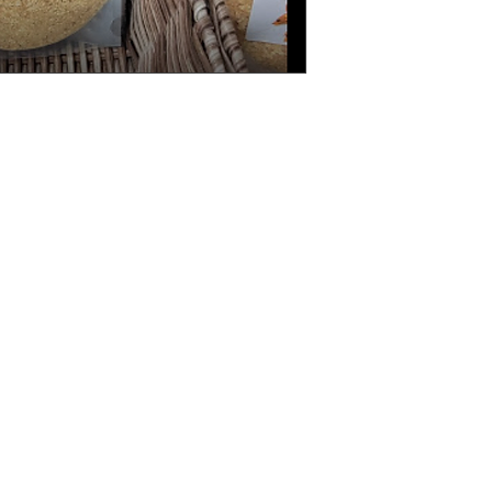
Categories
Offres
Aliments
s
Boisson
Beaute