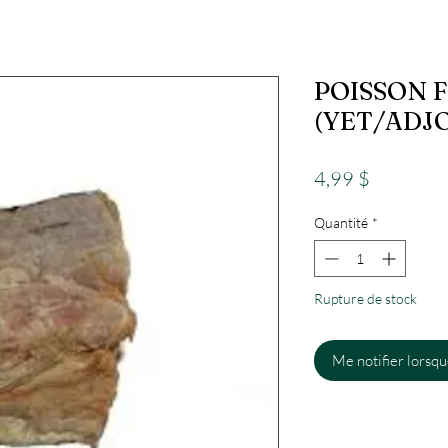
POISSON 
(YET/ADJ
Prix
4,99 $
Quantité
*
Rupture de stock
Me notifier lorsque