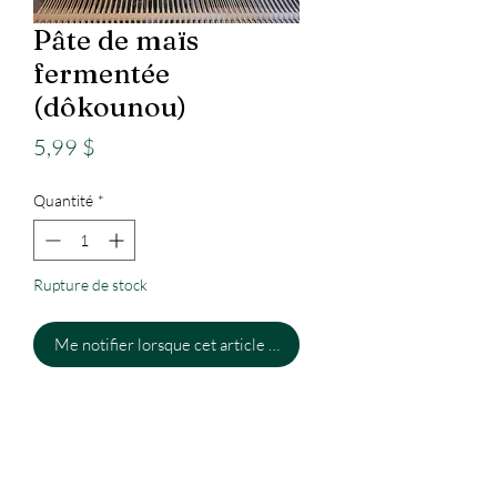
Pâte de maïs
fermentée
(dôkounou)
Prix
5,99 $
Quantité
*
Rupture de stock
Me notifier lorsque cet article est disponible
Epicerie