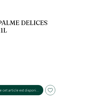
PALME DELICES
1L
 cet article est disponible