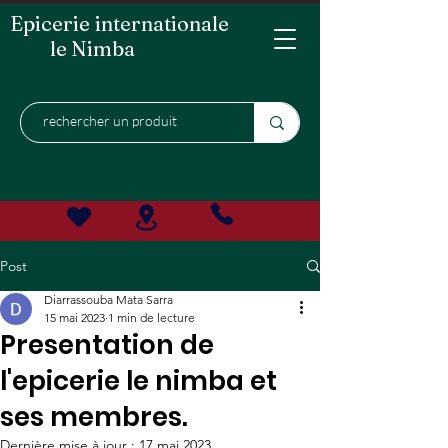
Epicerie internationale
le Nimba
Post
Diarrassouba Mata Sarra
15 mai 2023
1 min de lecture
Presentation de
l'epicerie le nimba et
ses membres.
Dernière mise à jour :
17 mai 2023