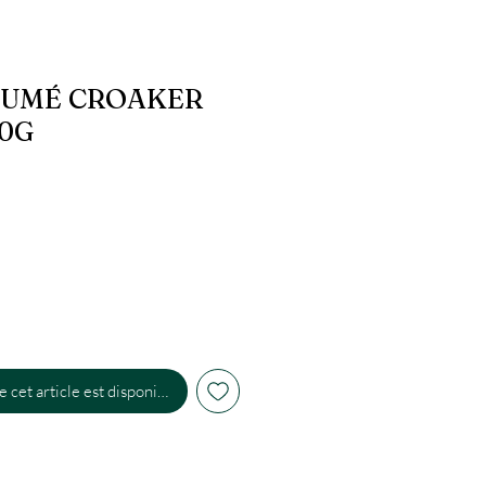
FUMÉ CROAKER
00G
 cet article est disponible