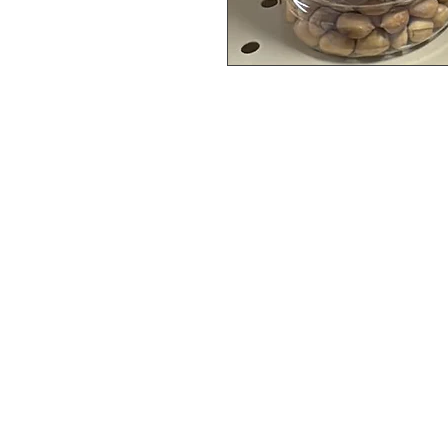
Epicerie
Menu
Internationale Le
Accueil
Nimba
Offres
Aliment
Besoin d'aide
Boissons