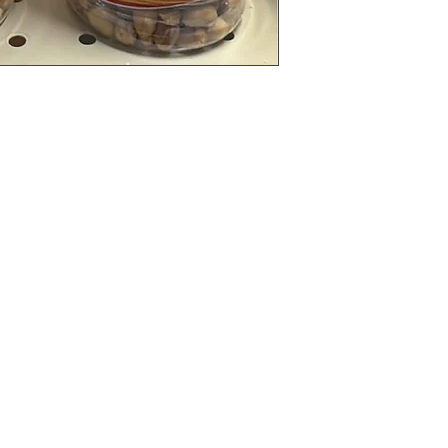
Categories
Offres
Aliments
s
Boisson
Beaute